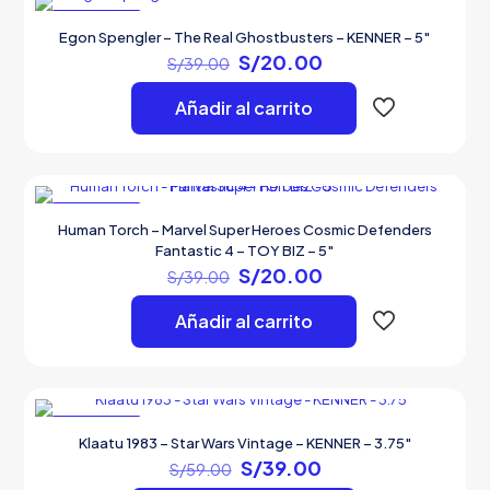
EN OFERTA
Egon Spengler – The Real Ghostbusters – KENNER – 5″
El
El
S/
20.00
S/
39.00
precio
precio
original
actual
Añadir al carrito
era:
es:
S/39.00.
S/20.00.
EN OFERTA
Human Torch – Marvel Super Heroes Cosmic Defenders
Fantastic 4 – TOY BIZ – 5″
El
El
S/
20.00
S/
39.00
precio
precio
original
actual
Añadir al carrito
era:
es:
S/39.00.
S/20.00.
EN OFERTA
Klaatu 1983 – Star Wars Vintage – KENNER – 3.75″
El
El
S/
39.00
S/
59.00
precio
precio