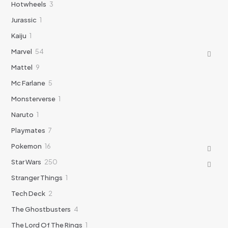
3
Hotwheels
3
productos
1
Jurassic
1
producto
1
Kaiju
1
producto
54
Marvel
54
productos
9
Mattel
9
productos
5
Mc Farlane
5
productos
1
Monsterverse
1
producto
1
Naruto
1
producto
7
Playmates
7
productos
16
Pokemon
16
productos
250
Star Wars
250
productos
1
Stranger Things
1
producto
2
Tech Deck
2
productos
4
The Ghostbusters
4
productos
1
The Lord Of The Rings
1