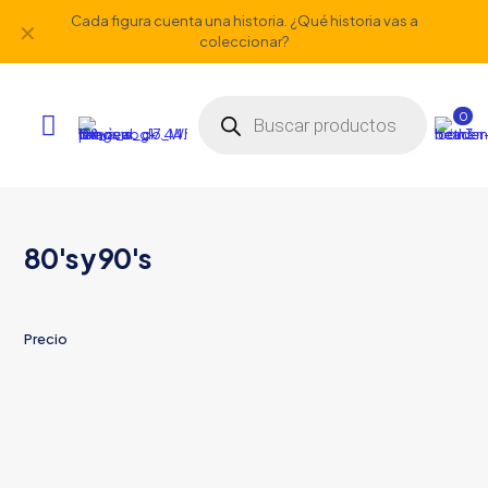
Cada figura cuenta una historia. ¿Qué historia vas a
✕
coleccionar?
Búsqueda
de
0
productos
80's y 90's
Precio