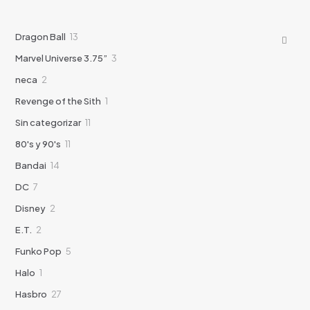
13
Dragon Ball
13
productos
3
Marvel Universe 3.75”
3
productos
2
neca
2
productos
1
Revenge of the Sith
1
producto
11
Sin categorizar
11
productos
11
80's y 90's
11
productos
14
Bandai
14
productos
7
DC
7
productos
2
Disney
2
productos
2
E.T.
2
productos
5
Funko Pop
5
productos
1
Halo
1
producto
27
Hasbro
27
productos