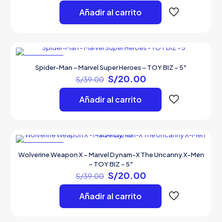
precio
precio
original
actual
Añadir al carrito
era:
es:
S/39.00.
S/20.00.
EN OFERTA
Spider-Man – Marvel Super Heroes – TOY BIZ – 5″
El
El
S/
20.00
S/
39.00
precio
precio
original
actual
Añadir al carrito
era:
es:
S/39.00.
S/20.00.
EN OFERTA
Wolverine Weapon X – Marvel Dynam-X The Uncanny X-Men
– TOY BIZ – 5″
El
El
S/
20.00
S/
39.00
precio
precio
original
actual
Añadir al carrito
era:
es:
S/39.00.
S/20.00.