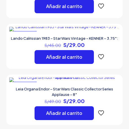
original
actual
Añadir al carrito
era:
es:
S/59.00.
S/39.00.
EN OFERTA
Lando Calrissian 1983 – Star Wars Vintage – KENNER – 3.75″:
El
El
S/
29.00
S/
45.00
precio
precio
original
actual
Añadir al carrito
era:
es:
S/45.00.
S/29.00.
EN OFERTA
Leia Organa Endor – Star Wars Classic Collector Series
Applause – 8″
El
El
S/
29.00
S/
49.00
precio
precio
original
actual
Añadir al carrito
era:
es:
S/49.00.
S/29.00.