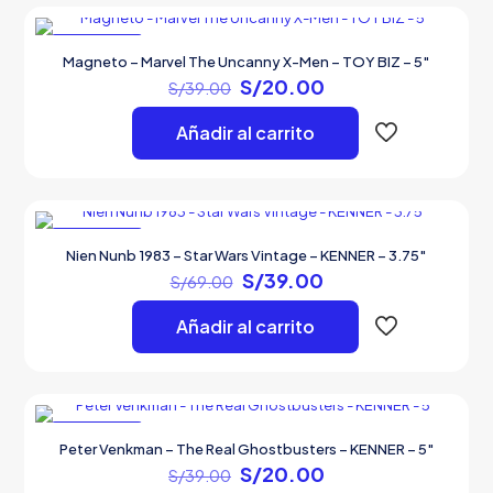
EN OFERTA
Magneto – Marvel The Uncanny X-Men – TOY BIZ – 5″
El
El
S/
20.00
S/
39.00
precio
precio
original
actual
Añadir al carrito
era:
es:
S/39.00.
S/20.00.
EN OFERTA
Nien Nunb 1983 – Star Wars Vintage – KENNER – 3.75″
El
El
S/
39.00
S/
69.00
precio
precio
original
actual
Añadir al carrito
era:
es:
S/69.00.
S/39.00.
EN OFERTA
Peter Venkman – The Real Ghostbusters – KENNER – 5″
El
El
S/
20.00
S/
39.00