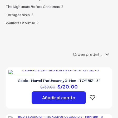
producto
3
The Nightmare Before Christmas
3
productos
6
Tortugas ninja
6
productos
2
Warriors Of Virtue
2
productos
EN OFERTA
Cable – Marvel The Uncanny X-Men – TOY BIZ – 5″
El
El
S/
20.00
S/
39.00
precio
precio
original
actual
Añadir al carrito
era:
es:
S/39.00.
S/20.00.