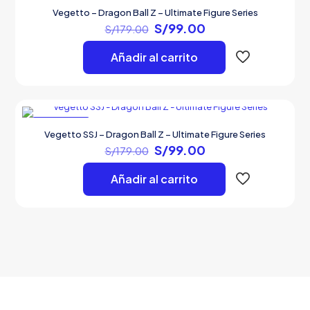
EN OFERTA
Vegetto – Dragon Ball Z – Ultimate Figure Series
El
El
S/
99.00
S/
179.00
precio
precio
original
actual
Añadir al carrito
era:
es:
S/179.00.
S/99.00.
EN OFERTA
Vegetto SSJ – Dragon Ball Z – Ultimate Figure Series
El
El
S/
99.00
S/
179.00
precio
precio
original
actual
Añadir al carrito
era:
es:
S/179.00.
S/99.00.