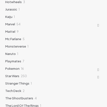
3
Hotwheels
3
productos
1
Jurassic
1
producto
1
Kaiju
1
producto
54
Marvel
54
productos
9
Mattel
9
productos
5
Mc Farlane
5
productos
1
Monsterverse
1
producto
1
Naruto
1
producto
7
Playmates
7
productos
16
Pokemon
16
productos
250
Star Wars
250
productos
1
Stranger Things
1
producto
2
Tech Deck
2
productos
4
The Ghostbusters
4
productos
1
The Lord Of The Rings
1