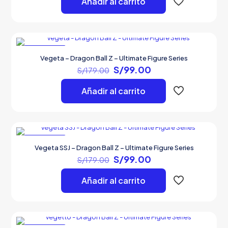
Añadir al carrito
era:
es:
S/179.00.
S/99.00.
EN OFERTA
Vegeta – Dragon Ball Z – Ultimate Figure Series
El
El
S/
99.00
S/
179.00
precio
precio
original
actual
Añadir al carrito
era:
es:
S/179.00.
S/99.00.
EN OFERTA
Vegeta SSJ – Dragon Ball Z – Ultimate Figure Series
El
El
S/
99.00
S/
179.00
precio
precio
original
actual
Añadir al carrito
era:
es:
S/179.00.
S/99.00.