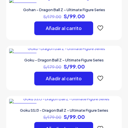
EN OFERTA
Gohan – Dragon Ball Z – Ultimate Figure Series
El
El
S/
99.00
S/
179.00
precio
precio
original
actual
Añadir al carrito
era:
es:
S/179.00.
S/99.00.
EN OFERTA
Goku – Dragon Ball Z – Ultimate Figure Series
El
El
S/
99.00
S/
179.00
precio
precio
original
actual
Añadir al carrito
era:
es:
S/179.00.
S/99.00.
EN OFERTA
Goku SSJ3 – Dragon Ball Z – Ultimate Figure Series
El
El
S/
99.00
S/
179.00
precio
precio
original
actual