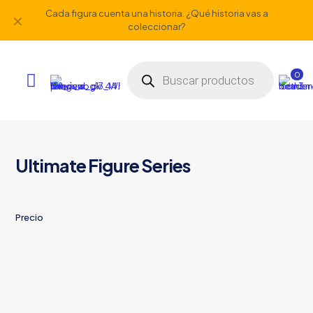
Cada figura cuenta una historia. ¿Qué historia vas a
✕
coleccionar?
Búsqueda
de
0
productos
Ultimate Figure Series
Precio