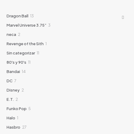
13
Dragon Ball
13
productos
3
Marvel Universe 3.75”
3
productos
2
neca
2
productos
1
Revenge of the Sith
1
producto
11
Sin categorizar
11
productos
11
80's y 90's
11
productos
14
Bandai
14
productos
7
DC
7
productos
2
Disney
2
productos
2
E.T.
2
productos
5
Funko Pop
5
productos
1
Halo
1
producto
27
Hasbro
27
productos