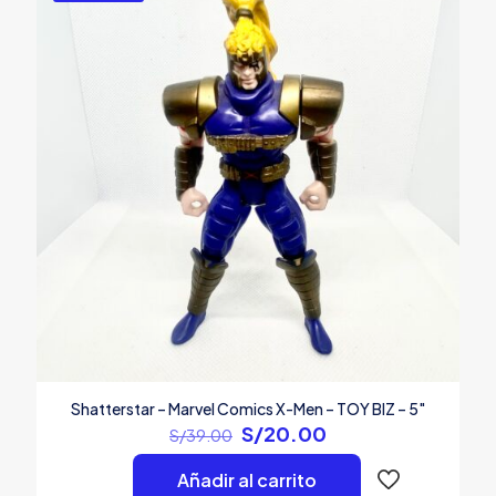
Nombre
*
Correo
electrónico
*
Guarda mi nombre, correo electrónico y web en este
navegador para la próxima vez que comente.
Shatterstar – Marvel Comics X-Men – TOY BIZ – 5″
El
El
S/
20.00
S/
39.00
precio
precio
original
actual
Añadir al carrito
era:
es: