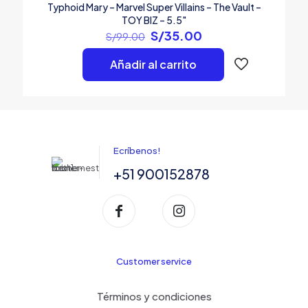
Typhoid Mary – Marvel Super Villains – The Vault –
TOY BIZ – 5.5″
El
El
S/
35.00
S/
99.00
precio
precio
original
actual
Añadir al carrito
era:
es:
S/99.00.
S/35.00.
Ecríbenos!
+51 900152878
Customer service
Términos y condiciones