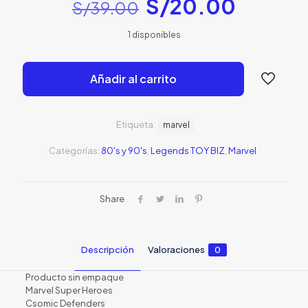
El
El
S/
20.00
S/
39.00
precio
precio
1 disponibles
original
actual
era:
es:
Añadir al carrito
S/39.00.
S/20.0
Etiqueta:
marvel
Categorías:
80's y 90's
,
Legends TOY BIZ
,
Marvel
Share
Descripción
Valoraciones
0
Producto sin empaque
Marvel Super Heroes
Csomic Defenders