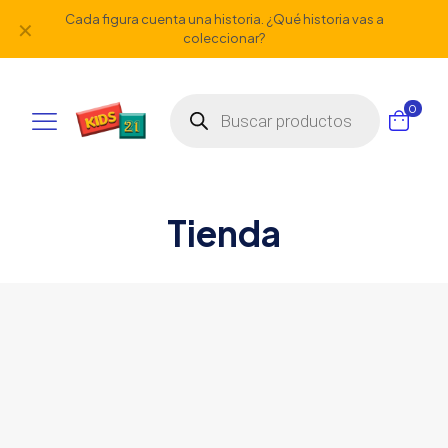
Cada figura cuenta una historia. ¿Qué historia vas a
✕
coleccionar?
Búsqueda
0
de
productos
Tienda