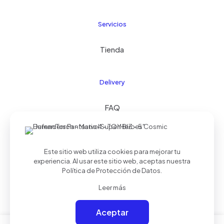
Servicios
Tienda
Delivery
FAQ
Este sitio web utiliza cookies para mejorar tu
© 2024 Kids21
| Todos los derechos reservados |
experiencia. Al usar este sitio web, aceptas nuestra
Realizado por
Palmera Studios
Política de Protección de Datos
.
Leer más
Aceptar