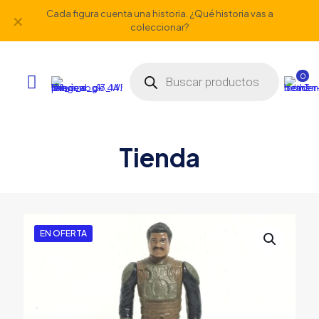
Cada figura cuenta una historia. ¿Qué historia vas a
✕
coleccionar?
Búsqueda
de
0
productos
Tienda
EN OFERTA