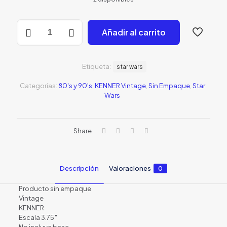
original
actual
era:
es:
Lando
Añadir al carrito
Calrissian
S/45.00.
S/29.0
1983
-
Star
Etiqueta:
star wars
Wars
Vintage
Categorías:
80's y 90's
,
KENNER Vintage
,
Sin Empaque
,
Star
-
Wars
KENNER
-
3.75":
cantidad
Share
Descripción
Valoraciones
0
Producto sin empaque
Vintage
KENNER
Escala 3.75″