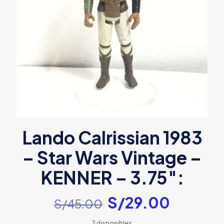
Lando Calrissian 1983
– Star Wars Vintage –
KENNER – 3.75″:
El
El
S/
29.00
S/
45.00
precio
precio
2 disponibles