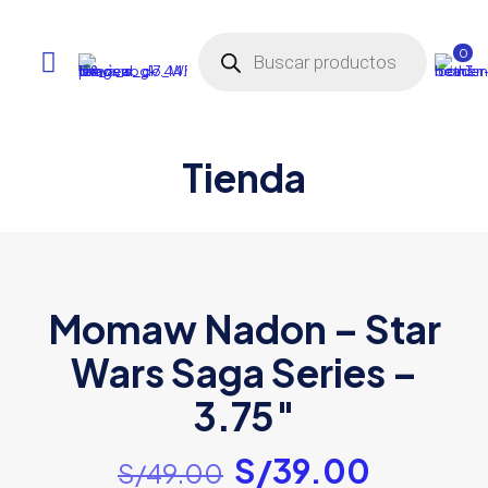
Búsqueda
de
0
productos
Tienda
Momaw Nadon – Star
Wars Saga Series –
3.75″
El
El
S/
39.00
S/
49.00