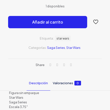
precio
precio
1 disponibles
original
actual
era:
es:
Añadir al carrito
S/49.00.
S/39.0
Etiqueta:
star wars
Categorías:
Saga Series
,
Star Wars
Share
Descripción
Valoraciones
0
Figura sin empaque
Star Wars
Saga Series
Escala 3.75″