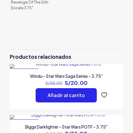
Revenge Of The Sith
Escala 3.75″
Valoraciones
No hay valoraciones aún.
Sé el primero en valorar “Chancellor
Palpatine – Star Wars ROTS – 3.75″”
Productos relacionados
Tu dirección de correo electrónico no será publicada.
Los
campos obligatorios están marcados con
*
EN OFERTA
Windu – Star Wars Saga Series – 3.75″
El
El
S/
20.00
S/
35.00
Tu
precio
precio
puntuación
*
original
actual
Añadir al carrito
era:
es:
S/35.00.
S/20.00.
EN OFERTA
Biggs Darklighter – Star Wars POTF – 3.75″