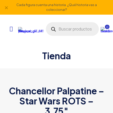
Cada figura cuenta una historia. ¿Qué historia vas a
✕
coleccionar?
Búsqueda
de
0
productos
Tienda
Chancellor Palpatine –
Star Wars ROTS –
3.75″