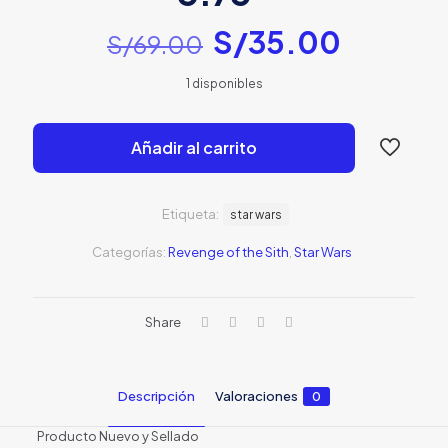
El
El
S/
35.00
S/
69.00
precio
precio
1 disponibles
original
actual
era:
es:
Añadir al carrito
S/69.00.
S/35.0
Etiqueta:
star wars
Categorías:
Revenge of the Sith
,
Star Wars
Share
Descripción
Valoraciones
0
Producto Nuevo y Sellado