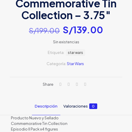
Commemorative Tin
Collection – 3.75″
El
El
S/
139.00
S/
199.00
precio
precio
Sin existencias
original
actual
Etiqueta:
era:
star wars
es:
S/199.00.
S/139.
Categoría:
Star Wars
Share
Descripción
Valoraciones
0
Producto Nuevo y Sellado
Commemorative Tin Collection
Episodio II Pack x4 figures