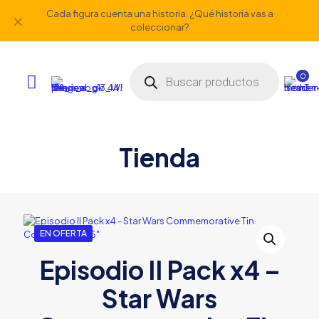
Cada figura cuenta una historia. ¿Qué historia vas a
✕
coleccionar?
Búsqueda
de
0
productos
Tienda
EN OFERTA
Episodio II Pack x4 –
Star Wars