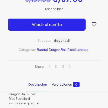
precio
precio
1 disponibles
original
actual
era:
es:
Añadir al carrito
S/139.00.
S/69.0
Etiqueta:
dragon ball
Categorías:
Bandai
,
Dragon Ball
,
Rise Standard
Share
Descripción
Valoraciones
0
Dragon Ball Super
Rise Standard
Figura sin empaque