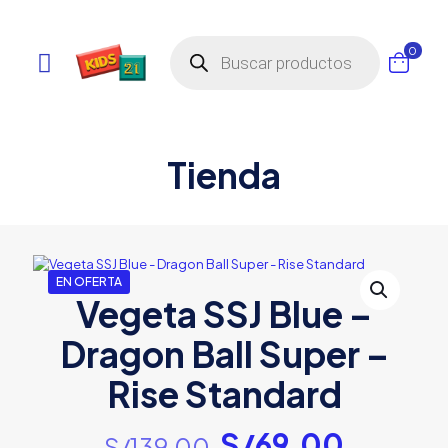
Búsqueda
0
de
productos
Tienda
EN OFERTA
Vegeta SSJ Blue –
Dragon Ball Super –
Rise Standard
El
El
S/
69.00
S/
139.00