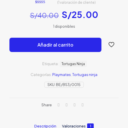
(
1
valoración de cliente)
1
Valorado
El
El
con
5.00
de
S/
25.00
S/
40.00
5 en base a
valoración
precio
precio
de un cliente
1 disponibles
original
actual
era:
es:
Añadir al carrito
S/40.00.
S/25.0
Etiqueta:
Tortugas Ninja
Categorías:
Playmates
,
Tortugas ninja
SKU:
BE/BS3/0015
Share
Descripción
Valoraciones
1