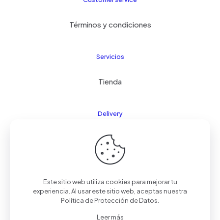
Términos y condiciones
Servicios
Tienda
Delivery
FAQ
Este sitio web utiliza cookies para mejorar tu
© 2024 Kids21
| Todos los derechos reservados |
experiencia. Al usar este sitio web, aceptas nuestra
Realizado por
Palmera Studios
Política de Protección de Datos
.
Leer más