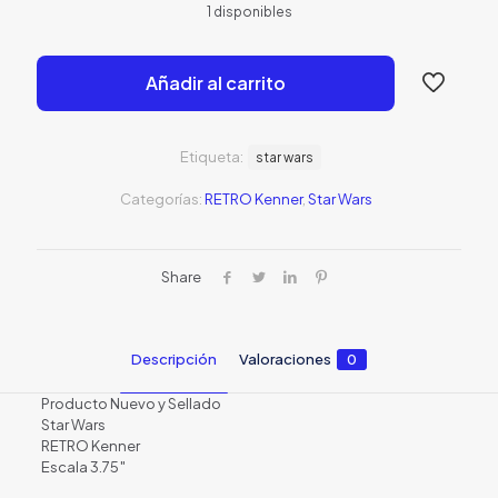
1 disponibles
original
actual
era:
es:
Añadir al carrito
S/69.00.
S/29.0
Etiqueta:
star wars
Categorías:
RETRO Kenner
,
Star Wars
Share
Descripción
Valoraciones
0
Producto Nuevo y Sellado
Star Wars
RETRO Kenner
Escala 3.75″