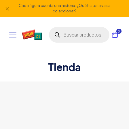
Cada figura cuenta una historia. ¿Qué historia vas a
✕
coleccionar?
Búsqueda
0
de
productos
Tienda