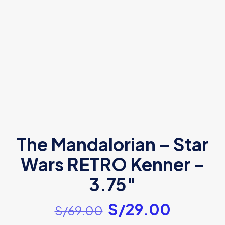
The Mandalorian – Star
Wars RETRO Kenner –
3.75″
El
El
S/
29.00
S/
69.00
precio
precio