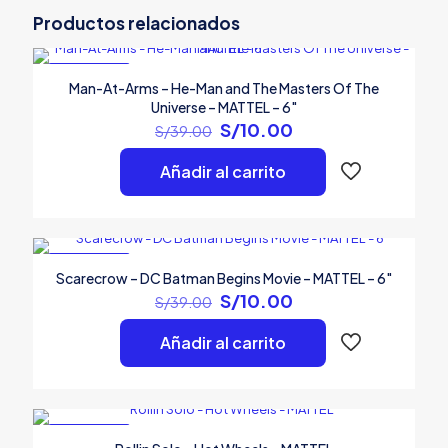
Masters Of The Universe Revelation –
Productos relacionados
MATTEL”
EN OFERTA
Tu dirección de correo electrónico no será publicada.
Los
Man-At-Arms – He-Man and The Masters Of The
campos obligatorios están marcados con
*
Universe – MATTEL – 6″
El
El
S/
10.00
S/
39.00
precio
precio
Tu
original
actual
1 de 5
2 de 5
3 de 5
4 
Añadir al carrito
puntuación
*
era:
es:
estrellas
estrellas
estrellas
est
S/39.00.
S/10.00.
EN OFERTA
Scarecrow – DC Batman Begins Movie – MATTEL – 6″
El
El
S/
10.00
S/
39.00
precio
precio
original
actual
Añadir al carrito
era:
es:
S/39.00.
S/10.00.
Nombre
*
EN OFERTA