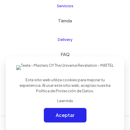
Servicios
Tienda
Delivery
FAQ
Este sitio web utiliza cookies para mejorar tu
© 2024 Kids21
| Todos los derechos reservados |
experiencia. Al usar este sitio web, aceptas nuestra
Realizado por
Palmera Studios
Política de Protección de Datos
.
Leer más
Aceptar
0
0