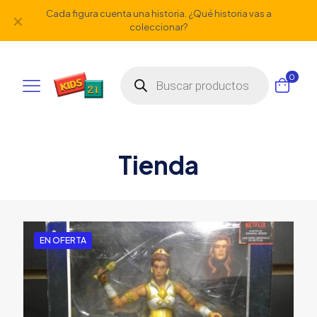
Cada figura cuenta una historia. ¿Qué historia vas a
✕
coleccionar?
Búsqueda
0
de
productos
Tienda
EN OFERTA