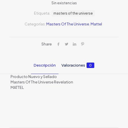
Sin existencias
original
actual
Etiqueta:
masters of the universe
era:
es:
S/99.00.
S/59.0
Categorías:
Masters Of The Universe
,
Mattel
Share
Descripción
Valoraciones
0
Producto Nuevo y Sellado
Masters Of The Universe Revelation
MATTEL
Valoraciones
No hay valoraciones aún.
Sé el primero en valorar “Teela –