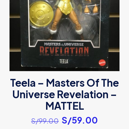
Teela – Masters Of The
Universe Revelation –
MATTEL
El
El
S/
59.00
S/
99.00
precio
precio