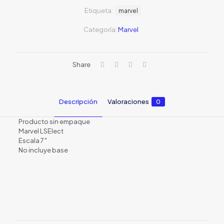
original
actual
Etiqueta:
era:
marvel
es:
S/79.00.
S/59.0
Categoría:
Marvel
Share
Descripción
Valoraciones
0
Producto sin empaque
Marvel LSElect
Escala 7″
No incluye base
Valoraciones
No hay valoraciones aún.
Sé el primero en valorar “Spider-