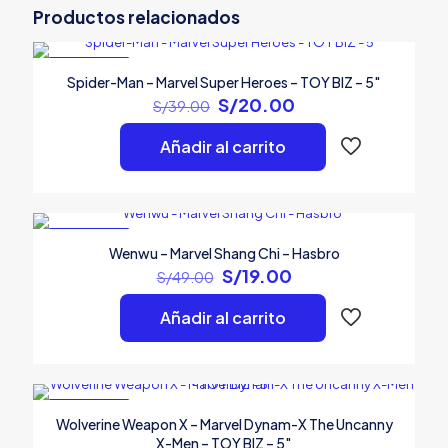
Woman – Marvel Select – 7″”
Productos relacionados
Tu dirección de correo electrónico no será publicada.
Los
campos obligatorios están marcados con
*
EN OFERTA
Spider-Man – Marvel Super Heroes – TOY BIZ – 5″
El
El
S/
20.00
S/
39.00
Tu
precio
precio
puntuación
*
original
actual
Añadir al carrito
era:
es:
S/39.00.
S/20.00.
EN OFERTA
Wenwu – Marvel Shang Chi – Hasbro
El
El
S/
19.00
S/
49.00
precio
precio
original
actual
Añadir al carrito
era:
es:
Nombre
*
S/49.00.
S/19.00.
Correo
electrónico
*
EN OFERTA
Wolverine Weapon X – Marvel Dynam-X The Uncanny
Guarda mi nombre, correo electrónico y web en este
X-Men – TOY BIZ – 5″