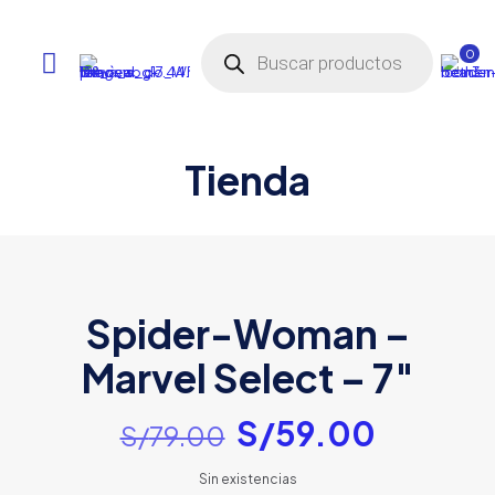
Búsqueda
de
0
productos
Tienda
Spider-Woman –
Marvel Select – 7″
El
El
S/
59.00
S/
79.00
precio
precio
Sin existencias