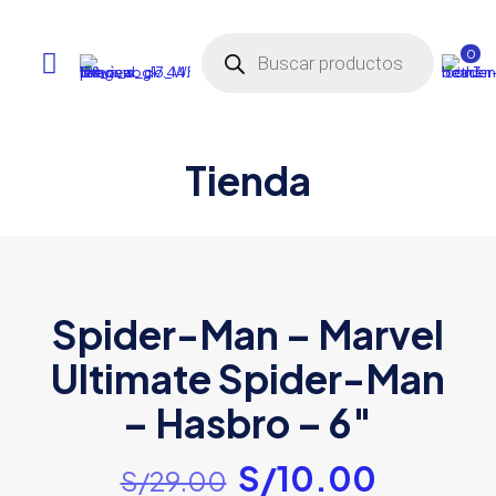
Búsqueda
de
0
productos
Tienda
Spider-Man – Marvel
Ultimate Spider-Man
– Hasbro – 6″
El
El
S/
10.00
S/
29.00