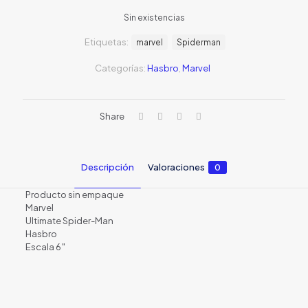
precio
precio
Sin existencias
original
actual
Etiquetas:
marvel
era:
Spiderman
es:
S/29.00.
S/10.0
Categorías:
Hasbro
,
Marvel
Share
Descripción
Valoraciones
0
Producto sin empaque
Marvel
Ultimate Spider-Man
Hasbro
Escala 6″
Valoraciones
No hay valoraciones aún.