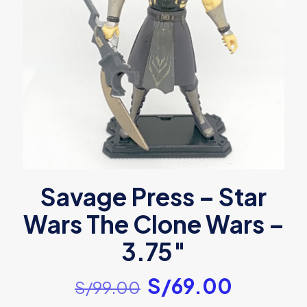
Savage Press – Star
Wars The Clone Wars –
3.75″
El
El
S/
69.00
S/
99.00
precio
precio