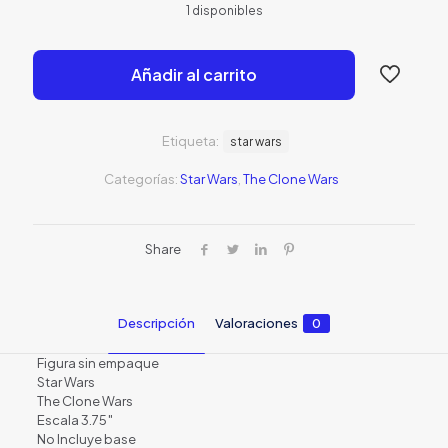
1 disponibles
original
actual
era:
es:
Añadir al carrito
S/99.00.
S/69.0
Etiqueta:
star wars
Categorías:
Star Wars
,
The Clone Wars
Share
Descripción
Valoraciones
0
Figura sin empaque
Star Wars
The Clone Wars
Escala 3.75″
No Incluye base