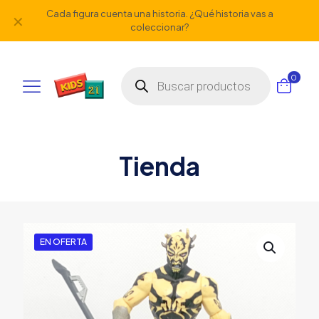
Cada figura cuenta una historia. ¿Qué historia vas a
✕
coleccionar?
Búsqueda
0
de
productos
Tienda
EN OFERTA