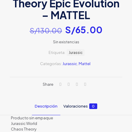
Theory Epic Evolution
– MATTEL
El
El
S/
65.00
S/
130.00
precio
precio
Sin existencias
original
actual
Etiqueta:
era:
Jurassic
es:
S/130.00.
S/65.0
Categorías:
Jurassic
,
Mattel
Share
Descripción
Valoraciones
0
Producto sin empaque
Jurassic World
Chaos Theory