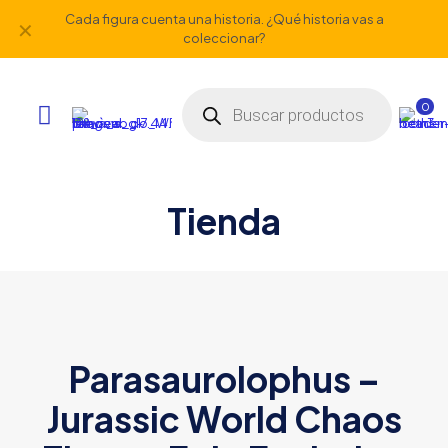
Cada figura cuenta una historia. ¿Qué historia vas a
✕
coleccionar?
Búsqueda
de
0
productos
Tienda
Parasaurolophus –
Jurassic World Chaos