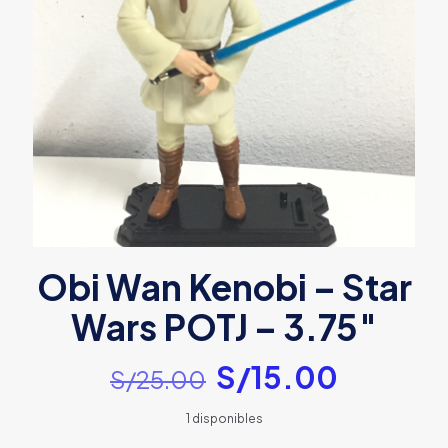
Obi Wan Kenobi – Star
Wars POTJ – 3.75″
El
El
S/
15.00
S/
25.00
precio
precio
1 disponibles
original
actual