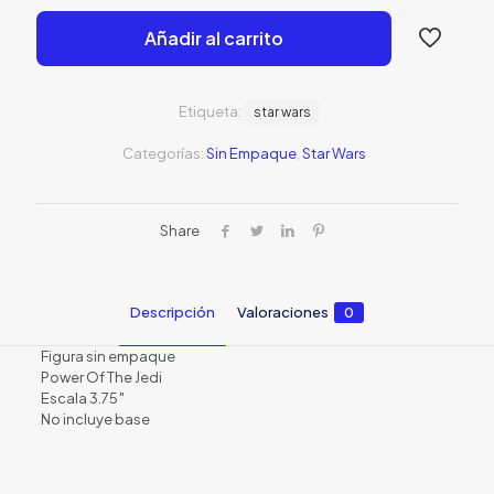
era:
es:
Añadir al carrito
S/25.00.
S/15.00
Etiqueta:
star wars
Categorías:
Sin Empaque
,
Star Wars
Share
Descripción
Valoraciones
0
Figura sin empaque
Power Of The Jedi
Escala 3.75″
No incluye base
Valoraciones