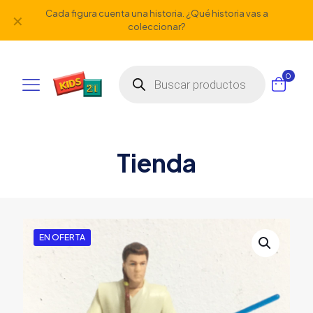
Cada figura cuenta una historia. ¿Qué historia vas a
✕
coleccionar?
Búsqueda
0
de
productos
Tienda
EN OFERTA