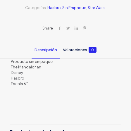
S/39.00.
S/20.0
Categorías:
Hasbro
,
Sin Empaque
,
Star Wars
Share
Descripción
Valoraciones
0
Producto sin empaque
The Mandalorian
Disney
Hasbro
Escala 6″
Valoraciones
No hay valoraciones aún.
Sé el primero en valorar “Luke
Skywalker – Star Wars Disney –