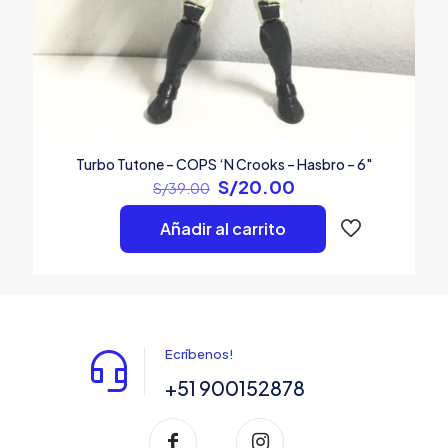
Turbo Tutone – COPS ‘N Crooks – Hasbro – 6″
El
El
S/
20.00
S/
39.00
precio
precio
original
actual
Añadir al carrito
era:
es:
S/39.00.
S/20.00.
Ecríbenos!
+51 900152878