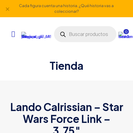
Cada figura cuenta una historia. ¿Qué historia vas a
✕
coleccionar?
Búsqueda
de
0
productos
Tienda
Lando Calrissian – Star
Wars Force Link –
3.75″