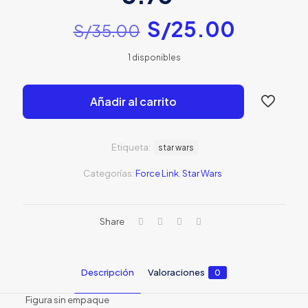
El
El
S/
25.00
S/
35.00
precio
precio
1 disponibles
original
actual
era:
es:
Añadir al carrito
S/35.00.
S/25.0
Etiqueta:
star wars
Categorías:
Force Link
,
Star Wars
Share
Descripción
Valoraciones
0
Figura sin empaque