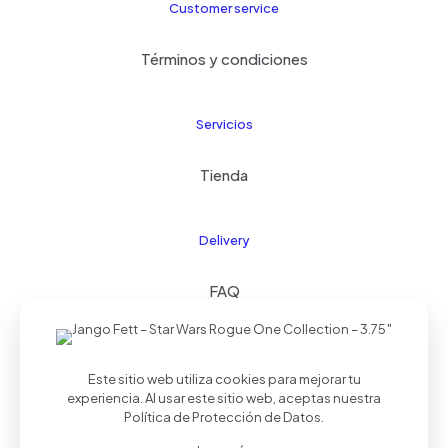
Customer service
Términos y condiciones
Servicios
Tienda
Delivery
FAQ
Este sitio web utiliza cookies para mejorar tu
© 2024 Kids21
| Todos los derechos reservados |
experiencia. Al usar este sitio web, aceptas nuestra
Realizado por
Palmera Studios
Política de Protección de Datos
.