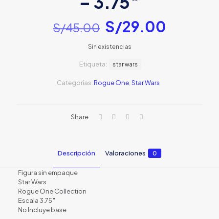
– 3.75″
El
El
S/
29.00
S/
45.00
precio
precio
Sin existencias
original
actual
Etiqueta:
era:
star wars
es:
S/45.00.
S/29.0
Categorías:
Rogue One
,
Star Wars
Share
Descripción
Valoraciones
0
Figura sin empaque
Star Wars
Rogue One Collection
Escala 3.75″
No Incluye base