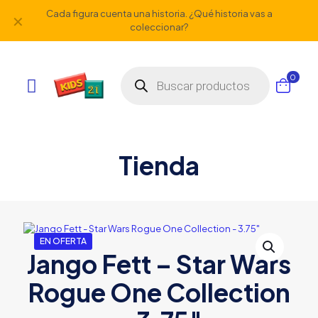
Cada figura cuenta una historia. ¿Qué historia vas a
✕
coleccionar?
Búsqueda
0
de
productos
Tienda
EN OFERTA
Jango Fett – Star Wars
Rogue One Collection