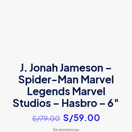
J. Jonah Jameson –
Spider-Man Marvel
Legends Marvel
Studios – Hasbro – 6″
El
El
S/
59.00
S/
79.00
precio
precio
Sin existencias