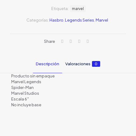
original
actual
Etiqueta:
era:
marvel
es:
S/79.00.
S/59.0
Categorías:
Hasbro
,
Legends Series
,
Marvel
Share
Descripción
Valoraciones
0
Producto sin empaque
Marvel Legends
Spider-Man
Marvel Studios
Escala 6″
No incluye base
Valoraciones
No hay valoraciones aún.