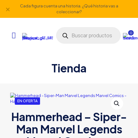
Cada figura cuenta una historia. ¿Qué historia vas a
✕
coleccionar?
Búsqueda
de
0
productos
Tienda
EN OFERTA
Hammerhead – Siper-
Man Marvel Legends