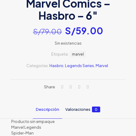
Marvel Comics –
Hasbro – 6″
El
El
S/
59.00
S/
79.00
precio
precio
Sin existencias
original
actual
Etiqueta:
era:
marvel
es:
S/79.00.
S/59.0
Categorías:
Hasbro
,
Legends Series
,
Marvel
Share
Descripción
Valoraciones
0
Producto sin empaque
Marvel Legends
Spider-Man