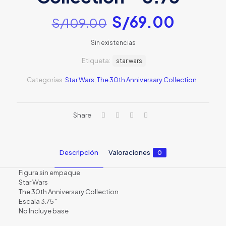
El
El
S/
69.00
S/
109.00
precio
precio
Sin existencias
original
actual
Etiqueta:
era:
star wars
es:
S/109.00.
S/69.0
Categorías:
Star Wars
,
The 30th Anniversary Collection
Share
Descripción
Valoraciones
0
Figura sin empaque
Star Wars
The 30th Anniversary Collection
Escala 3.75″
No Incluye base