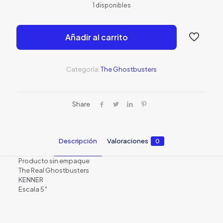
1 disponibles
original
actual
era:
es:
Añadir al carrito
S/39.00.
S/20.0
Categoría:
The Ghostbusters
Share
Descripción
Valoraciones
0
Producto sin empaque
The Real Ghostbusters
KENNER
Escala 5″
Valoraciones