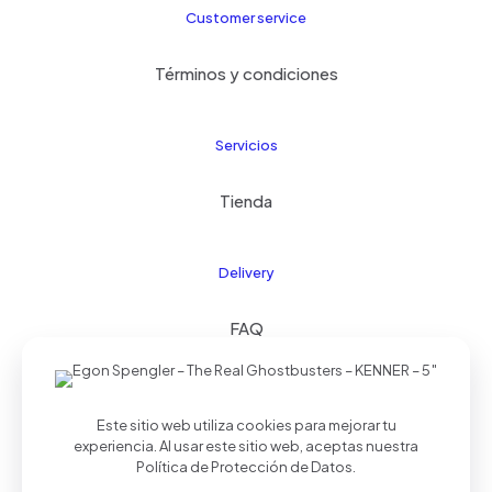
Customer service
Términos y condiciones
Servicios
Tienda
Delivery
FAQ
Este sitio web utiliza cookies para mejorar tu
© 2024 Kids21
| Todos los derechos reservados |
experiencia. Al usar este sitio web, aceptas nuestra
Realizado por
Palmera Studios
Política de Protección de Datos
.