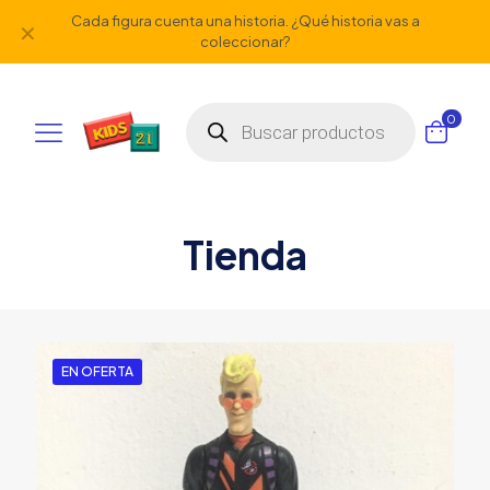
Cada figura cuenta una historia. ¿Qué historia vas a
✕
coleccionar?
Búsqueda
0
de
productos
Tienda
EN OFERTA