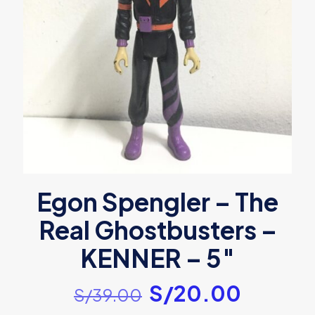
Egon Spengler – The
Real Ghostbusters –
KENNER – 5″
El
El
S/
20.00
S/
39.00
precio
precio