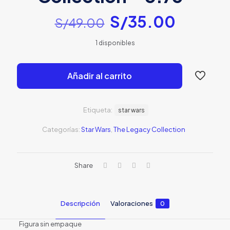
El
El
S/
35.00
S/
49.00
precio
precio
1 disponibles
original
actual
era:
es:
Añadir al carrito
S/49.00.
S/35.0
Etiqueta:
star wars
Categorías:
Star Wars
,
The Legacy Collection
Share
Descripción
Valoraciones
0
Figura sin empaque