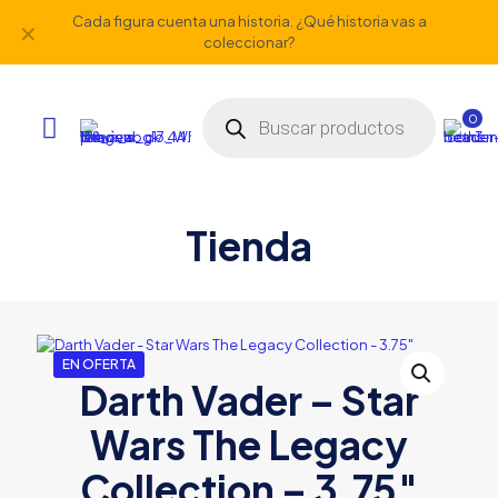
Cada figura cuenta una historia. ¿Qué historia vas a
✕
coleccionar?
Búsqueda
de
0
productos
Tienda
EN OFERTA
Darth Vader – Star
Wars The Legacy
Collection – 3.75″