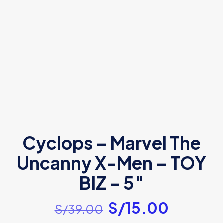
Cyclops – Marvel The
Uncanny X-Men – TOY
BIZ – 5″
El
El
S/
15.00
S/
39.00
precio
precio