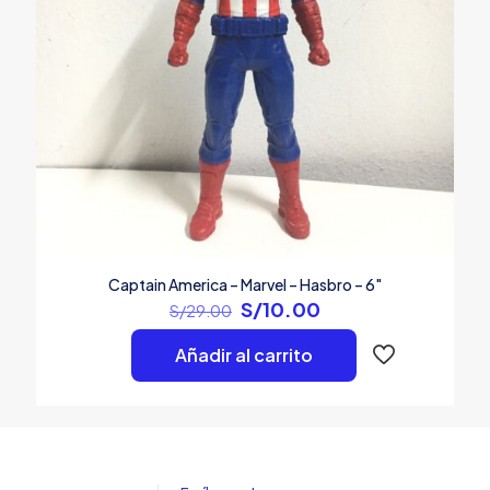
Captain America – Marvel – Hasbro – 6″
El
El
S/
10.00
S/
29.00
precio
precio
original
actual
Añadir al carrito
era:
es:
S/29.00.
S/10.00.