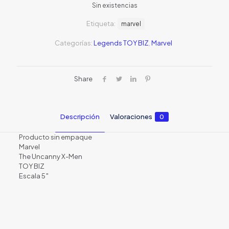
Sin existencias
original
actual
Etiqueta:
era:
marvel
es:
S/39.00.
S/15.00
Categorías:
Legends TOY BIZ
,
Marvel
Share
Descripción
Valoraciones
0
Producto sin empaque
Marvel
The Uncanny X-Men
TOY BIZ
Escala 5″
Valoraciones
No hay valoraciones aún.