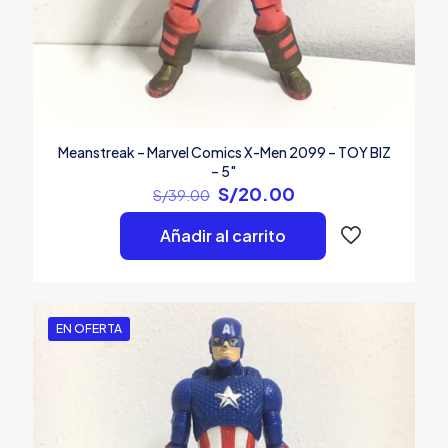
Meanstreak – Marvel Comics X-Men 2099 – TOY BIZ
– 5″
El
El
S/
20.00
S/
39.00
precio
precio
original
actual
Añadir al carrito
era:
es:
S/39.00.
S/20.00.
EN OFERTA