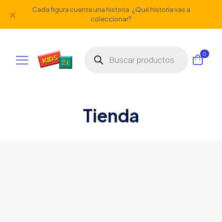
Cada figura cuenta una historia. ¿Qué historia vas a
✕
coleccionar?
Búsqueda
0
de
productos
Tienda