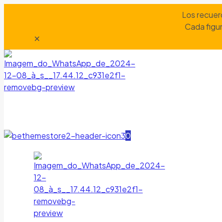
Los recuer
Cada figur
✕
0