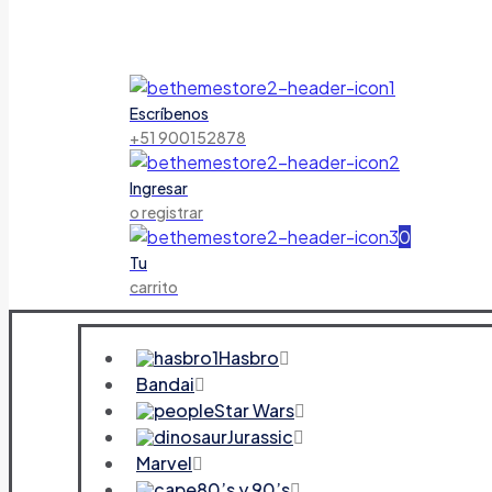
Escríbenos
+51 900152878
Ingresar
o registrar
0
Tu
carrito
Hasbro
Bandai
Star Wars
Jurassic
Marvel
80’s y 90’s