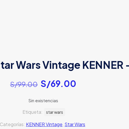
tar Wars Vintage KENNER 
El
El
S/
69.00
S/
99.00
precio
precio
original
actual
Sin existencias
era:
es:
Etiqueta:
star wars
S/99.00.
S/69.00.
Categorías:
KENNER Vintage
,
Star Wars