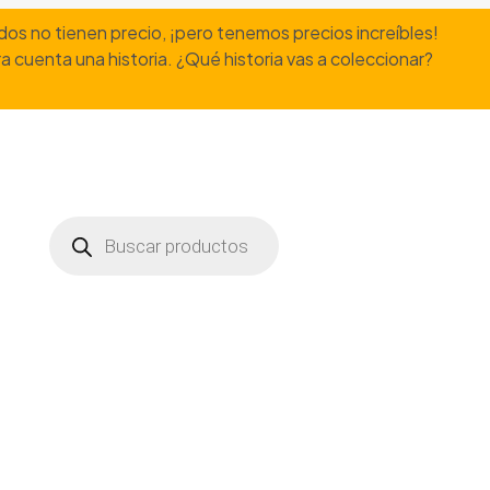
dos no tienen precio, ¡pero tenemos precios increíbles!
a cuenta una historia. ¿Qué historia vas a coleccionar?
Búsqueda
de
productos