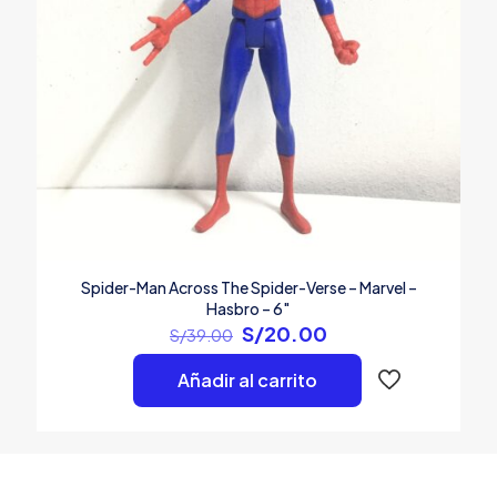
Spider-Man Across The Spider-Verse – Marvel –
Hasbro – 6″
El
El
S/
20.00
S/
39.00
precio
precio
original
actual
Añadir al carrito
era:
es:
S/39.00.
S/20.00.