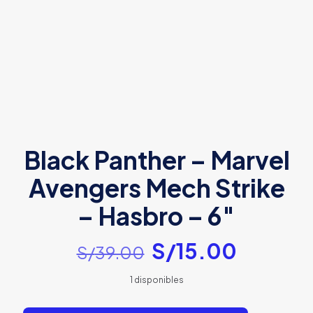
Black Panther – Marvel
Avengers Mech Strike
– Hasbro – 6″
El
El
S/
15.00
S/
39.00
precio
precio
1 disponibles
original
actual
era:
es: