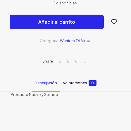
1 disponibles
original
actual
era:
es:
Añadir al carrito
S/69.00.
S/29.0
Categoría:
Warriors Of Virtue
Share
Descripción
Valoraciones
0
Producto Nuevo y Sellado
Valoraciones
No hay valoraciones aún.