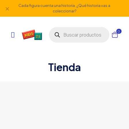
Cada figura cuenta una historia. ¿Qué historia vas a
✕
coleccionar?
Búsqueda
0
de
productos
Tienda