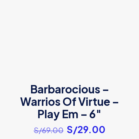
Barbarocious –
Warrios Of Virtue –
Play Em – 6″
El
El
S/
29.00
S/
69.00
precio
precio