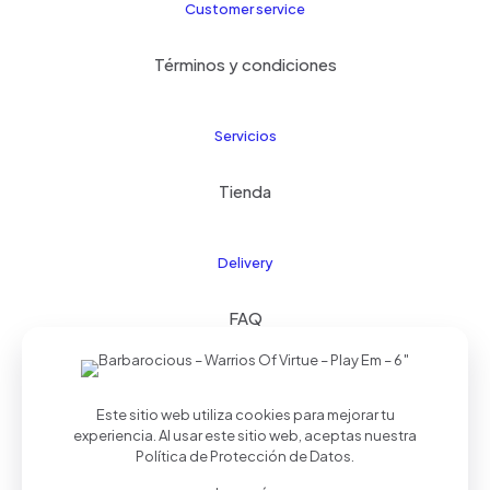
electrónico
*
Customer service
Guarda mi nombre, correo electrónico y web en este
navegador para la próxima vez que comente.
Términos y condiciones
Servicios
Tienda
Delivery
FAQ
Este sitio web utiliza cookies para mejorar tu
© 2024 Kids21
| Todos los derechos reservados |
experiencia. Al usar este sitio web, aceptas nuestra
Realizado por
Palmera Studios
Política de Protección de Datos
.