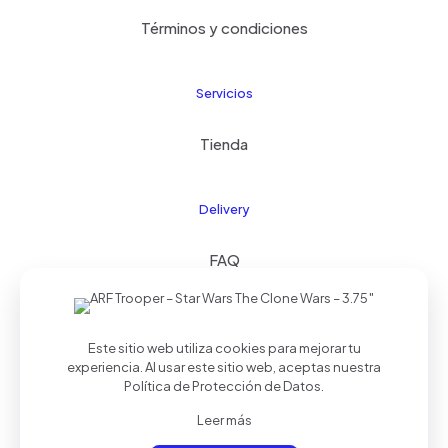
Términos y condiciones
Servicios
Tienda
Delivery
FAQ
Este sitio web utiliza cookies para mejorar tu
© 2024 Kids21
| Todos los derechos reservados |
experiencia. Al usar este sitio web, aceptas nuestra
Realizado por
Palmera Studios
Política de Protección de Datos
.
Leer más