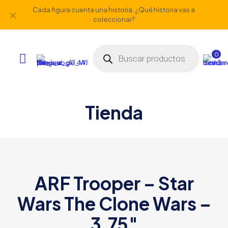
Cada figura cuenta una historia. ¿Qué historia vas a
✕
coleccionar?
Búsqueda
de
0
productos
Tienda
ARF Trooper – Star
Wars The Clone Wars –
3.75″