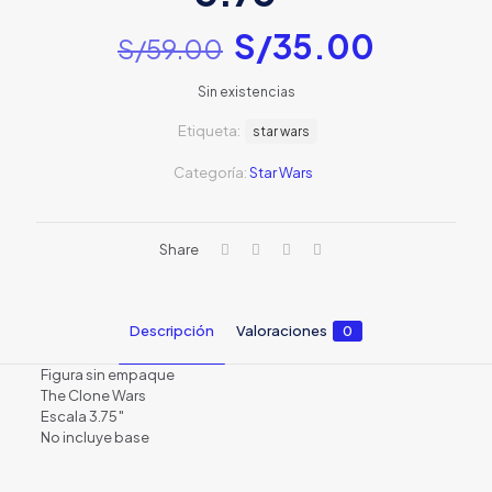
El
El
S/
35.00
S/
59.00
precio
precio
Sin existencias
original
actual
Etiqueta:
era:
star wars
es:
S/59.00.
S/35.0
Categoría:
Star Wars
Share
Descripción
Valoraciones
0
Figura sin empaque
The Clone Wars
Escala 3.75″
No incluye base
Valoraciones