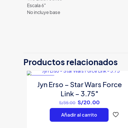
Escala 6″
No incluye base
No hay valoracion
Sé el primero
Productos relacionados
6″”
Tu dirección de c
EN OFERTA
con
*
Jyn Erso – Star Wars Force
Link – 3.75″
Tu puntuación
*
El
El
S/
20.00
S/
35.00
precio
precio
Añadir al carrito
original
actual
era:
es: