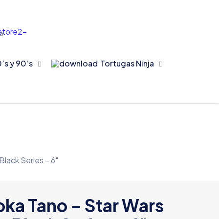
to
’s y 90’s
Tortugas Ninja
lack Series – 6″
ka Tano – Star Wars