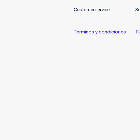
S/69.00.
S/35.00.
Customer service
Se
Términos y condiciones
T
Correo
Guarda mi
electrónico
*
electrónico y
navegador par
izado por
Palmera Studios