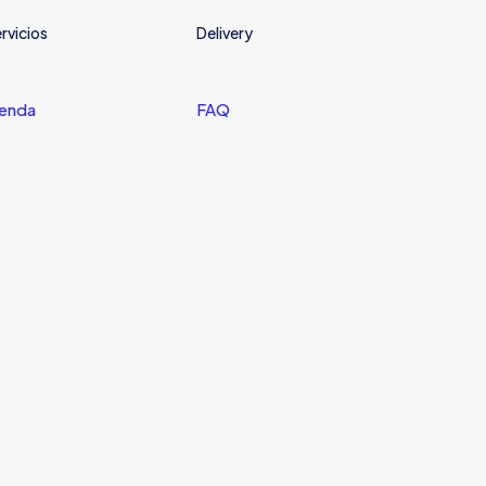
S/39.00.
S/20.00.
rvicios
Delivery
ienda
FAQ
 nombre, correo
 web en este
a la próxima vez