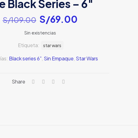
e Black Series – 6″
El
El
S/
69.00
S/
109.00
precio
precio
Sin existencias
original
actual
era:
es:
Etiqueta:
star wars
S/109.00.
S/69.00.
ías:
Black series 6”
,
Sin Empaque
,
Star Wars
Share