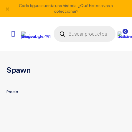
Cada figura cuenta una historia. ¿Qué historia vas a
✕
coleccionar?
Búsqueda
de
0
productos
Spawn
Precio