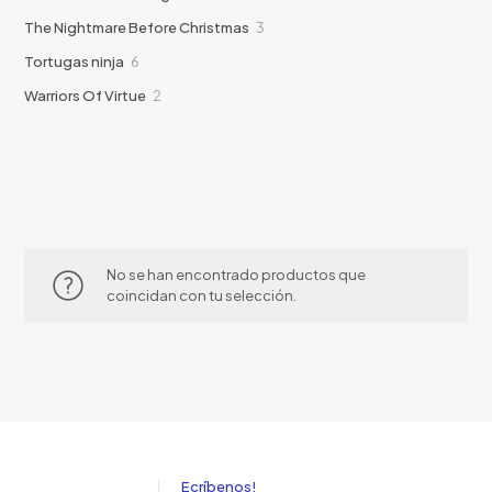
producto
3
The Nightmare Before Christmas
3
productos
6
Tortugas ninja
6
productos
2
Warriors Of Virtue
2
productos
No se han encontrado productos que
coincidan con tu selección.
Ecríbenos!