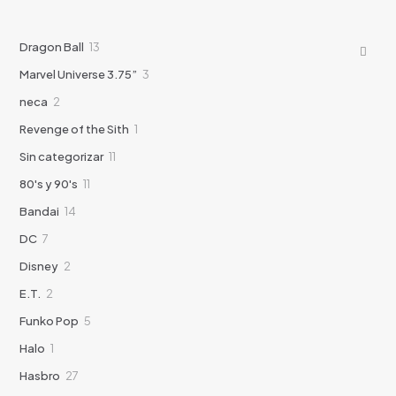
13
Dragon Ball
13
productos
3
Marvel Universe 3.75”
3
productos
2
neca
2
productos
1
Revenge of the Sith
1
producto
11
Sin categorizar
11
productos
11
80's y 90's
11
productos
14
Bandai
14
productos
7
DC
7
productos
2
Disney
2
productos
2
E.T.
2
productos
5
Funko Pop
5
productos
1
Halo
1
producto
27
Hasbro
27
productos