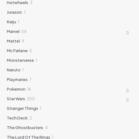
3
Hotwheels
3
productos
1
Jurassic
1
producto
1
Kaiju
1
producto
54
Marvel
54
productos
9
Mattel
9
productos
5
Mc Farlane
5
productos
1
Monsterverse
1
producto
1
Naruto
1
producto
7
Playmates
7
productos
16
Pokemon
16
productos
250
Star Wars
250
productos
1
Stranger Things
1
producto
2
Tech Deck
2
productos
4
The Ghostbusters
4
productos
1
The Lord Of The Rings
1